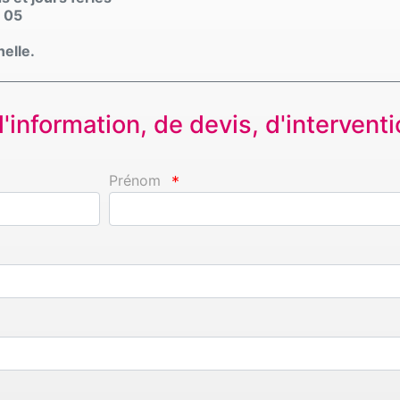
 05
nelle.
information, de devis, d'interventio
Prénom
*