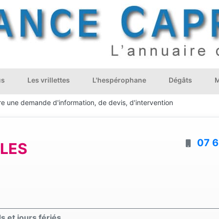
us
Les vrillettes
L'hespérophane
Dégâts
M
re une demande d'information, de devis, d'intervention
07 6
BLES
 et jours fériés