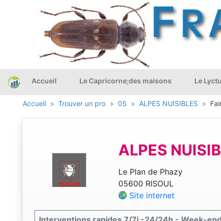
Accueil
Le Capricorne;des maisons
Le Lyct
Accueil
Trouver un pro
05
ALPES NUISIBLES
Fai
ALPES NUISI
Le Plan de Phazy
05600 RISOUL
Site internet
Interventions rapides 7/7j -24/24h - Week-ends