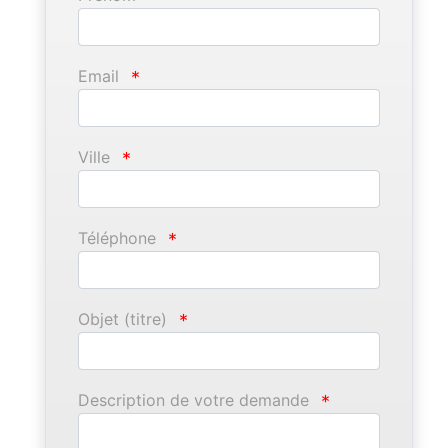
Email
*
Ville
*
Téléphone
*
Objet (titre)
*
Description de votre demande
*