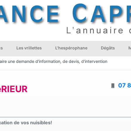
us
Les vrillettes
L'hespérophane
Dégâts
M
aire une demande d'information, de devis, d'intervention
07 8
éRIEUR
cation de vos nuisibles!