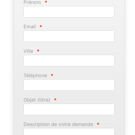
Prénom
*
Email
*
Ville
*
Téléphone
*
Objet (titre)
*
Description de votre demande
*