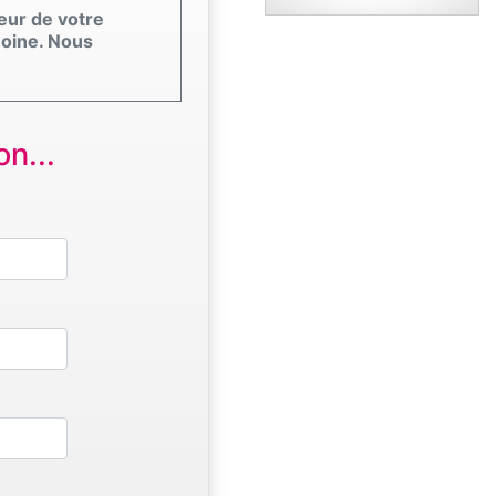
eur de votre
moine. Nous
n...