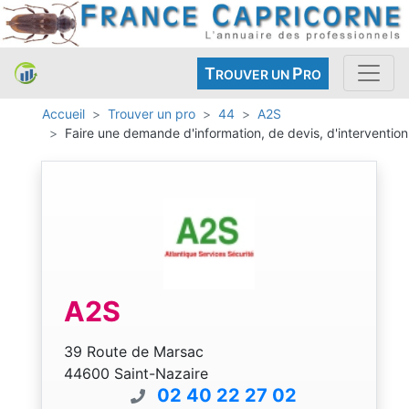
T
P
ROUVER UN
RO
Accueil
Trouver un pro
44
A2S
Faire une demande d'information, de devis, d'intervention
A2S
39 Route de Marsac
44600 Saint-Nazaire
02 40 22 27 02