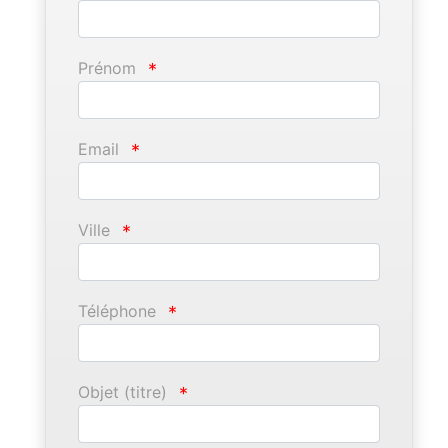
Prénom
*
Email
*
Ville
*
Téléphone
*
Objet (titre)
*