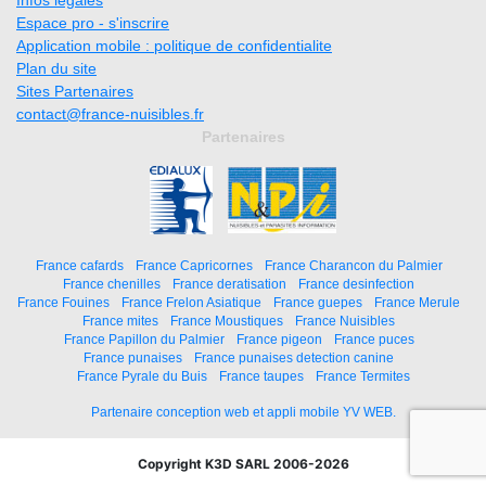
Espace pro - s'inscrire
Application mobile : politique de confidentialite
Plan du site
Sites Partenaires
contact@france-nuisibles.fr
Partenaires
France cafards
France Capricornes
France Charancon du Palmier
France chenilles
France deratisation
France desinfection
France Fouines
France Frelon Asiatique
France guepes
France Merule
France mites
France Moustiques
France Nuisibles
France Papillon du Palmier
France pigeon
France puces
France punaises
France punaises detection canine
France Pyrale du Buis
France taupes
France Termites
Partenaire conception web et appli mobile YV WEB.
Copyright K3D SARL 2006-2026