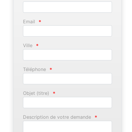
Email
*
Ville
*
Téléphone
*
Objet (titre)
*
Description de votre demande
*