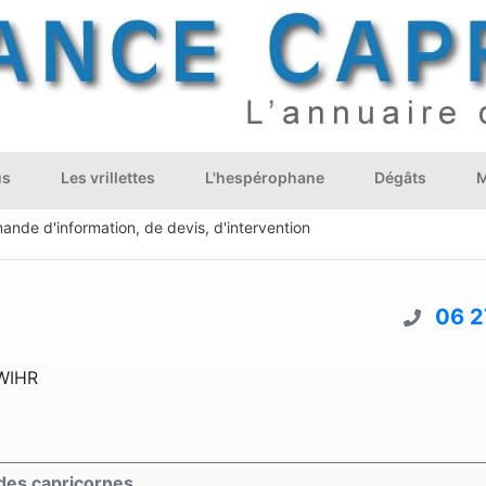
us
Les vrillettes
L'hespérophane
Dégâts
M
ande d'information, de devis, d'intervention
06 2
DWIHR
des capricornes