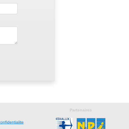
Partenaires
onfidentialite