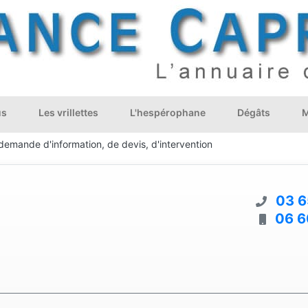
us
Les vrillettes
L'hespérophane
Dégâts
M
demande d'information, de devis, d'intervention
03 6
06 6