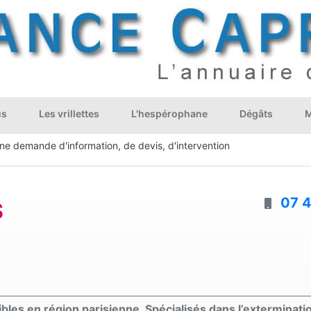
us
Les vrillettes
L'hespérophane
Dégâts
M
une demande d'information, de devis, d'intervention
07 4
S
sibles en région parisienne. Spécialisés dans l’exterminat