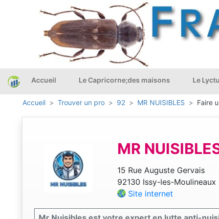
Accueil
Le Capricorne;des maisons
Le Lyct
Accueil
Trouver un pro
92
MR NUISIBLES
Faire 
MR NUISIBLE
15 Rue Auguste Gervais
92130 Issy-les-Moulineaux
Site internet
Mr Nuisibles est votre expert en lutte anti-nui